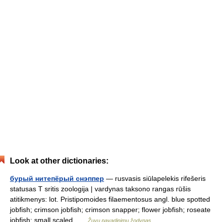
Look at other dictionaries:
бурый нитепёрый снэппер
— rusvasis siūlapelekis rifešeris
statusas T sritis zoologija | vardynas taksono rangas rūšis
atitikmenys: lot. Pristipomoides filaementosus angl. blue spotted
jobfish; crimson jobfish; crimson snapper; flower jobfish; roseate
jobfish; small scaled …
Žuvų pavadinimų žodynas