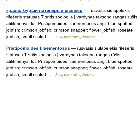
красно-бурый нитепёрый снэппер
— rusvasis siūlapelekis
rifešeris statusas T sritis zoologija | vardynas taksono rangas rūšis
atitikmenys: lot. Pristipomoides filaementosus angl. blue spotted
jobfish; crimson jobfish; crimson snapper; flower jobfish; roseate
jobfish; small scaled …
Žuvų pavadinimų žodynas
Pristipomoides filaementosus
— rusvasis siūlapelekis rifešeris
statusas T sritis zoologija | vardynas taksono rangas rūšis
atitikmenys: lot. Pristipomoides filaementosus angl. blue spotted
jobfish; crimson jobfish; crimson snapper; flower jobfish; roseate
jobfish; small scaled …
Žuvų pavadinimų žodynas