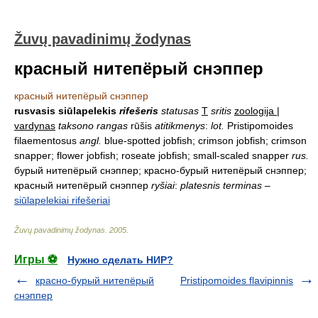
Žuvų pavadinimų žodynas
красный нитепёрый снэппер
красный нитепёрый снэппер
rusvasis siūlapelekis
rifešeris
statusas
T
sritis
zoologija |
vardynas
taksono rangas
rūšis
atitikmenys
:
lot.
Pristipomoides
filaementosus
angl.
blue-spotted jobfish; crimson jobfish; crimson
snapper; flower jobfish; roseate jobfish; small-scaled snapper
rus.
бурый нитепёрый снэппер; красно-бурый нитепёрый снэппер;
красный нитепёрый снэппер
ryšiai
:
platesnis terminas
–
siūlapelekiai rifešeriai
Žuvų pavadinimų žodynas
.
2005
.
Игры ⚽
Нужно сделать НИР?
красно-бурый нитепёрый
Pristipomoides flavipinnis
снэппер