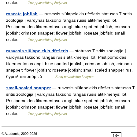
scaled …
Žuvų pavadinimų žodynas
roseate jobfish
— rusvasis siūlapelekis rifešeris statusas T sritis
zoologija | vardynas taksono rangas rūšis atitikmenys: lot.
Pristipomoides filaementosus angl. blue spotted jobfish; crimson
jobfish; crimson snapper; flower jobfish; roseate jobfish; small
scaled …
Žuvų pavadinimų žodynas
rusvasis siūlapelekis rifešeris
— statusas T sritis zoologija |
vardynas taksono rangas rūšis atitikmenys: lot. Pristipomoides
filaementosus angl. blue spotted jobfish; crimson jobfish; crimson
snapper; flower jobfish; roseate jobfish; small scaled snapper rus.
бурый нитепёрый… …
Žuvų pavadinimų žodynas
small-scaled snapper
— rusvasis siūlapelekis rifešeris statusas T
sritis zoologija | vardynas taksono rangas rūšis atitikmenys: lot.
Pristipomoides filaementosus angl. blue spotted jobfish; crimson
jobfish; crimson snapper; flower jobfish; roseate jobfish; small
scaled …
Žuvų pavadinimų žodynas
© Academic, 2000-2026
18+