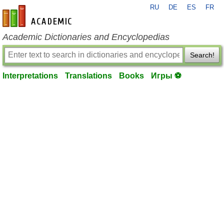
RU
DE
ES
FR
en-academic.com
Academic Dictionaries and Encyclopedias
Search!
Interpretations
Translations
Books
Игры ⚽