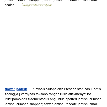
scaled …
Žuvų pavadinimų žodynas
flower jobfish
— rusvasis siūlapelekis rifešeris statusas T sritis
zoologija | vardynas taksono rangas rūšis atitikmenys: lot.
Pristipomoides filaementosus angl. blue spotted jobfish; crimson
jobfish; crimson snapper; flower jobfish; roseate jobfish; small